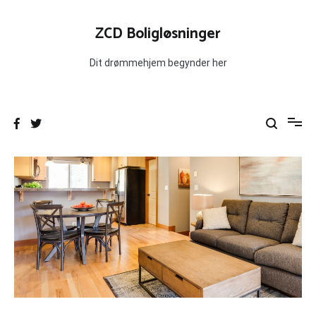
Videre
til
ZCD Boligløsninger
indhold
Dit drømmehjem begynder her