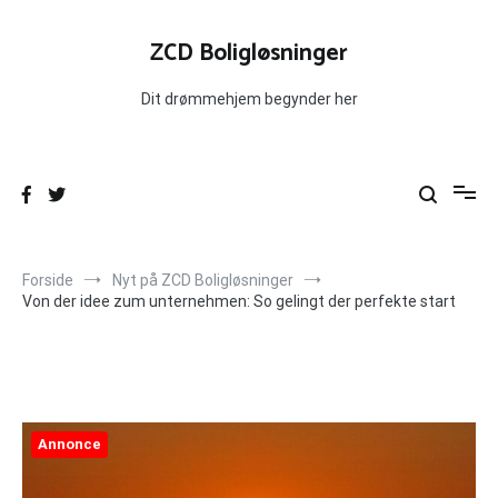
Videre
til
ZCD Boligløsninger
indhold
Dit drømmehjem begynder her
Forside
Nyt på ZCD Boligløsninger
Von der idee zum unternehmen: So gelingt der perfekte start
Annonce