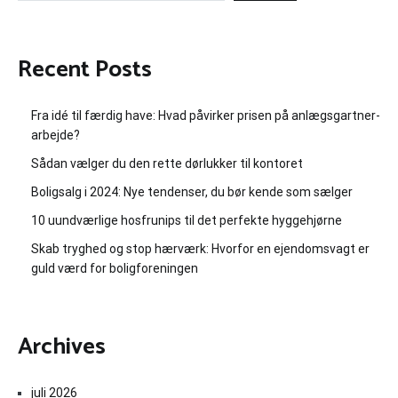
Recent Posts
Fra idé til færdig have: Hvad påvirker prisen på anlægsgartner-
arbejde?
Sådan vælger du den rette dørlukker til kontoret
Boligsalg i 2024: Nye tendenser, du bør kende som sælger
10 uundværlige hosfrunips til det perfekte hyggehjørne
Skab tryghed og stop hærværk: Hvorfor en ejendomsvagt er
guld værd for boligforeningen
Archives
juli 2026