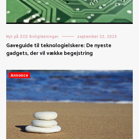
Nyt på ZCD Boligløsninger
september 22, 2023
Gaveguide til teknologielskere: De nyeste
gadgets, der vil vække begejstring
Annonce