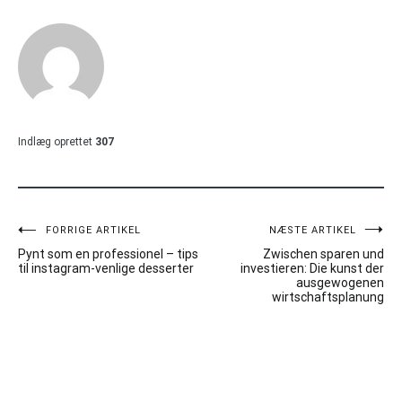
Indlæg oprettet
307
Indlægsnavigation
FORRIGE ARTIKEL
NÆSTE ARTIKEL
Pynt som en professionel – tips
Zwischen sparen und
til instagram-venlige desserter
investieren: Die kunst der
ausgewogenen
wirtschaftsplanung