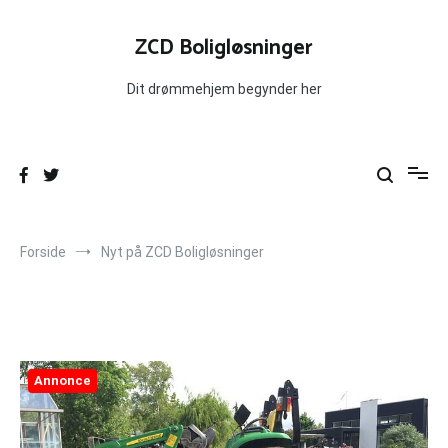
Videre
til
ZCD Boligløsninger
indhold
Dit drømmehjem begynder her
Forside
Nyt på ZCD Boligløsninger
Annonce