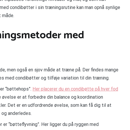
g med condibøtter i sin træningsrutine kan man opnå synlige
et måde.
æningsmetoder med
ode, men også en sjov måde at træne på. Der findes mange
 med condibøtter og tilføje variation til din træning.
er “bøttehops”.
Her placerer du en condibøtte på hver fod
øvelse er at forbedre din balance og koordination
r. Det er en udfordrende øvelse, som kan få dig til at
t og anderledes.
er “bøtteflyvning”. Her ligger du på ryggen med