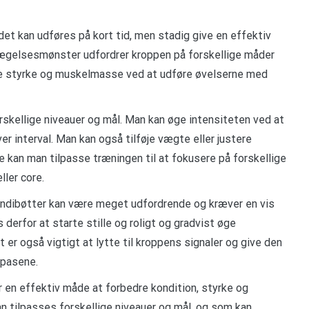
det kan udføres på kort tid, men stadig give en effektiv
vægelsesmønster udfordrer kroppen på forskellige måder
e styrke og muskelmasse ved at udføre øvelserne med
skellige niveauer og mål. Man kan øge intensiteten ved at
er interval. Man kan også tilføje vægte eller justere
an man tilpasse træningen til at fokusere på forskellige
ler core.
condibøtter kan være meget udfordrende og kræver en vis
derfor at starte stille og roligt og gradvist øge
er også vigtigt at lytte til kroppens signaler og give den
spasene.
r en effektiv måde at forbedre kondition, styrke og
n tilpasses forskellige niveauer og mål, og som kan