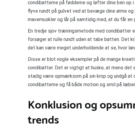
condibøtterne på fødderne og løfter dine ben op i 
flyve rundt på gulvet ved at bevæge dine arme og
mavemuskler og lår på samtidig med, at du får en g
En tredje sjov træningsmetode med condibøtter er 
forsøger at rulle rundt uden at tabe bøtten. Det 
det kan være meget underholdende at se, hvor lang
Disse er blot nogle eksempler på de mange kreat
condibøtter. Det er vigtigt at huske, at mens det 
stadig være opmærksom på sin krop og undgå at o
condibøtterne og få både motion og smil på læben
Konklusion og opsumm
trends