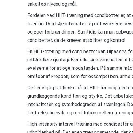
enkeltes niveau og mål.
Fordelen ved HIIT-træning med condibøtter er, at 
træning. Den høje intensitet og det varierede be
og øger forbrændingen. Samtidig kan man opbygg
condibøtter, da de kræver stabilitet og kontrol.
En HIIT-træning med condibøtter kan tilpasses for
udføre flere gentagelser eller øge varigheden af hv
øvelserne for at øge modstanden. På samme måde k
områder af kroppen, som for eksempel ben, arme el
Det er vigtigt at huske på, at HIIT-træning med 
grundlæggende kondition og styrke. Det anbefales 
intensiteten og sværhedsgraden af træningen. Det 
tilstrækkelig hvile og restitution mellem træning
High-intensity interval træning med condibøtter e
udholdenhed på. Det er en træningsmetode, der ka