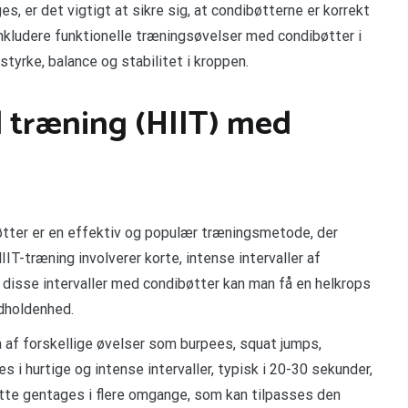
s, er det vigtigt at sikre sig, at condibøtterne er korrekt
 inkludere funktionelle træningsøvelser med condibøtter i
tyrke, balance og stabilitet i kroppen.
l træning (HIIT) med
bøtter er en effektiv og populær træningsmetode, der
T-træning involverer korte, intense intervaller af
e disse intervaller med condibøtter kan man få en helkrops
udholdenhed.
 af forskellige øvelser som burpees, squat jumps,
 i hurtige og intense intervaller, typisk i 20-30 sekunder,
ette gentages i flere omgange, som kan tilpasses den