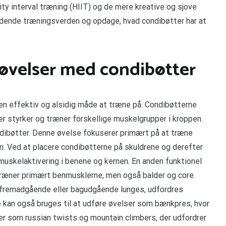
ity interval træning (HIIT) og de mere kreative og sjove
ende træningsverden og opdage, hvad condibøtter har at
øvelser med condibøtter
en effektiv og alsidig måde at træne på. Condibøtterne
der styrker og træner forskellige muskelgrupper i kroppen.
dibøtter. Denne øvelse fokuserer primært på at træne
. Ved at placere condibøtterne på skuldrene og derefter
 muskelaktivering i benene og kernen. En anden funktionel
træner primært benmusklerne, men også balder og core.
 fremadgående eller bagudgående lunges, udfordres
e kan også bruges til at udføre øvelser som bænkpres, hvor
ser som russian twists og mountain climbers, der udfordrer