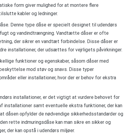
atiske form giver mulighed for at montere flere
lslutte kabler og ledninger.
åse. Denne type dåse er specielt designet til udendørs
d fugt og vandindtrængning. Vandtætte dåser er ofte
ing, der sikrer en vandtæt forbindelse. Disse dåser er
dre installationer, der udsættes for vejrligets påvirkninger.
skellige funktioner og egenskaber, såsom dåser med
a beskyttelse mod støv og snavs. Disse typer
mråder eller installationer, hvor der er behov for ekstra
dørs installationer, er det vigtigt at vurdere behovet for
af installationer samt eventuelle ekstra funktioner, der kan
g, at dåsen opfylder de nødvendige sikkerhedsstandarder og
 den rette indmuringsdåse kan man sikre en sikker og
er, der kan opstå i udendørs miljøer.