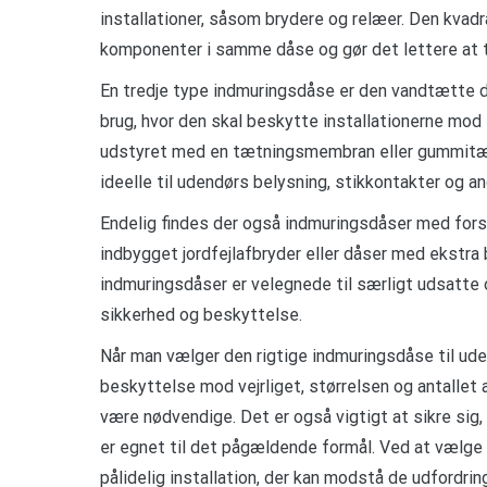
installationer, såsom brydere og relæer. Den kvadr
komponenter i samme dåse og gør det lettere at ti
En tredje type indmuringsdåse er den vandtætte d
brug, hvor den skal beskytte installationerne mo
udstyret med en tætningsmembran eller gummitætn
ideelle til udendørs belysning, stikkontakter og an
Endelig findes der også indmuringsdåser med for
indbygget jordfejlafbryder eller dåser med ekstr
indmuringsdåser er velegnede til særligt udsatte o
sikkerhed og beskyttelse.
Når man vælger den rigtige indmuringsdåse til uden
beskyttelse mod vejrliget, størrelsen og antallet 
være nødvendige. Det er også vigtigt at sikre si
er egnet til det pågældende formål. Ved at vælge
pålidelig installation, der kan modstå de udfordring