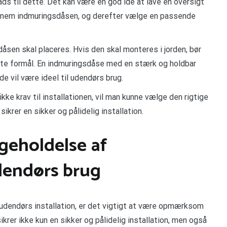
ds til dette. Det kan være en god idé at lave en oversigt
 gennem indmuringsdåsen, og derefter vælge en passende
dåsen skal placeres. Hvis den skal monteres i jorden, bør
tte formål. En indmuringsdåse med en stærk og holdbar
e vil være ideel til udendørs brug.
kke krav til installationen, vil man kunne vælge den rigtige
ikrer en sikker og pålidelig installation.
igeholdelse af
dendørs brug
t udendørs installation, er det vigtigt at være opmærksom
ikrer ikke kun en sikker og pålidelig installation, men også