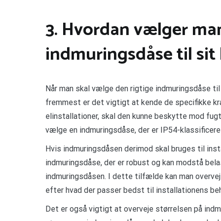
3. Hvordan vælger man
indmuringsdåse til sit
Når man skal vælge den rigtige indmuringsdåse til s
fremmest er det vigtigt at kende de specifikke kra
elinstallationer, skal den kunne beskytte mod fug
vælge en indmuringsdåse, der er IP54-klassifice
Hvis indmuringsdåsen derimod skal bruges til install
indmuringsdåse, der er robust og kan modstå belas
indmuringsdåsen. I dette tilfælde kan man overveje
efter hvad der passer bedst til installationens be
Det er også vigtigt at overveje størrelsen på indmu