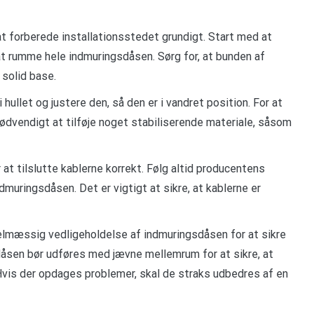
 at forberede installationsstedet grundigt. Start med at
l at rumme hele indmuringsdåsen. Sørg for, at bunden af
 solid base.
 hullet og justere den, så den er i vandret position. For at
 nødvendigt at tilføje noget stabiliserende materiale, såsom
 at tilslutte kablerne korrekt. Følg altid producentens
indmuringsdåsen. Det er vigtigt at sikre, at kablerne er
egelmæssig vedligeholdelse af indmuringsdåsen for at sikre
dåsen bør udføres med jævne mellemrum for at sikre, at
. Hvis der opdages problemer, skal de straks udbedres af en