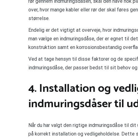
rør gennem indmuringsdåsen, skal den have nok pla
over, hvor mange kabler eller rør der skal føres
størrelse.
Endelig er det vigtigt at overveje, hvor indmurings
man vælge en indmuringsdåse, der er egnet til de
konstruktion samt en korrosionsbestandig overflad
Ved at tage hensyn til disse faktorer og de specifi
indmuringsdåse, der passer bedst til sit behov og s
4. Installation og vedl
indmuringsdåser til u
Når du har valgt den rigtige indmuringsdåse til di
på korrekt installation og vedligeholdelse. Dette s