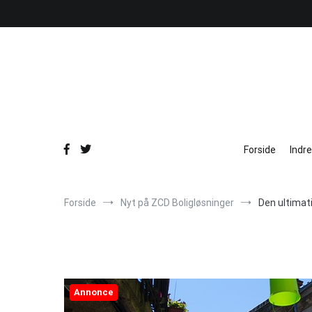
Videre
til
indhold
Forside
Indr
Forside
Nyt på ZCD Boligløsninger
Den ultimati
Annonce