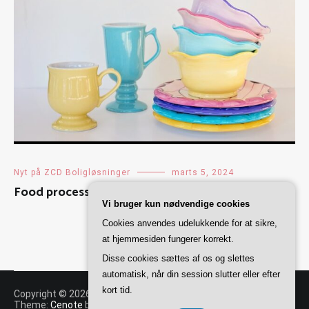
Nyt på ZCD Boligløsninger
marts 5, 2024
Food processor vs. blender: Hvad er forskellen?
Vi bruger kun nødvendige cookies
Cookies anvendes udelukkende for at sikre,
at hjemmesiden fungerer korrekt.
Disse cookies sættes af os og slettes
automatisk, når din session slutter eller efter
kort tid.
Copyright © 2026
ZCD Boligløsninger
. All rights reserved.
Theme:
Cenote
by ThemeGrill. Powered by
WordPress
.