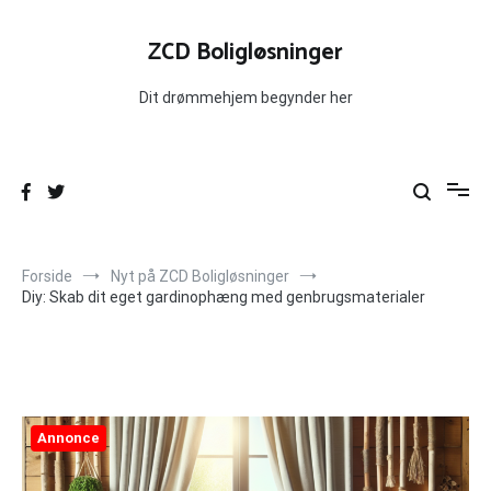
Videre
til
ZCD Boligløsninger
indhold
Dit drømmehjem begynder her
Forside
Nyt på ZCD Boligløsninger
Diy: Skab dit eget gardinophæng med genbrugsmaterialer
Annonce