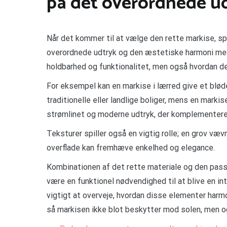
på det overordnede u
Når det kommer til at vælge den rette markise, spi
overordnede udtryk og den æstetiske harmoni med 
holdbarhed og funktionalitet, men også hvordan de
For eksempel kan en markise i lærred give et bløde
traditionelle eller landlige boliger, mens en marki
strømlinet og moderne udtryk, der komplementerer
Teksturer spiller også en vigtig rolle; en grov væv
overflade kan fremhæve enkelhed og elegance.
Kombinationen af det rette materiale og den pass
være en funktionel nødvendighed til at blive en in
vigtigt at overveje, hvordan disse elementer har
så markisen ikke blot beskytter mod solen, men ogs