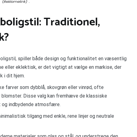
.
boligstil: Traditionel,
k?
boligstil, spiller både design og funktionalitet en væsentlig
ne eller eklektisk, er det vigtigt at vælge en markise, der
i dit hjem.
ske farver som dybblå, skovgrøn eller vinrød, ofte
r blomster. Disse valg kan fremhæve de klassiske
nt og indbydende atmosfære.
nimalistisk tilgang med enkle, rene linjer og neutrale
derne materialer som glas og stål, og understrege den