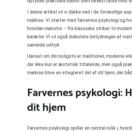
opfylder praktiske behov som beskyttelse mod sol
I denne artikel vil vi dykke ned i de forskellige as
markise. Vi starter med farvernes psykologi og hvo
hvordan mønstre – fra klassiske striber til mode
karakter. Vi vil også diskutere betydningen af mat
samlede udtryk.
Uanset om din boligstil er traditionel, moderne eller
der ikke kun er æstetisk tiltalende, men også prak
markise blive en integreret del af dit hjem, der bå
Farvernes psykologi: 
dit hjem
Farvernes psykologi spiller en central rolle i, hvo