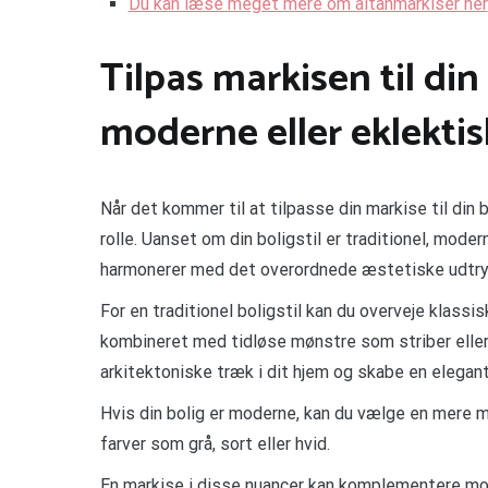
Du kan læse meget mere om altanmarkiser her
Tilpas markisen til din 
moderne eller eklektis
Når det kommer til at tilpasse din markise til din 
rolle. Uanset om din boligstil er traditionel, moder
harmonerer med det overordnede æstetiske udtryk 
For en traditionel boligstil kan du overveje klassi
kombineret med tidløse mønstre som striber elle
arkitektoniske træk i dit hjem og skabe en elega
Hvis din bolig er moderne, kan du vælge en mere mi
farver som grå, sort eller hvid.
En markise i disse nuancer kan komplementere mo