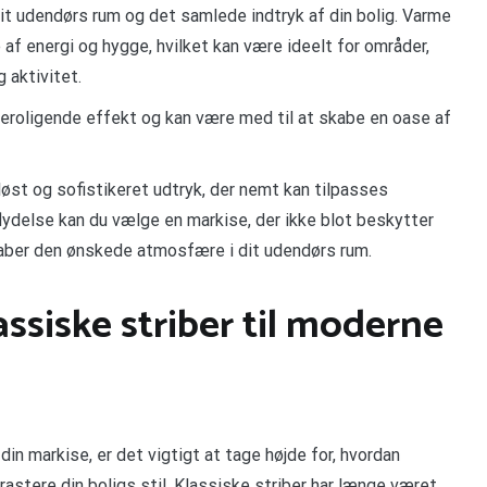
dit udendørs rum og det samlede indtryk af din bolig. Varme
 af energi og hygge, hvilket kan være ideelt for områder,
 aktivitet.
 beroligende effekt og kan være med til at skabe en oase af
dløst og sofistikeret udtryk, der nemt kan tilpasses
dflydelse kan du vælge en markise, der ikke blot beskytter
kaber den ønskede atmosfære i dit udendørs rum.
assiske striber til moderne
in markise, er det vigtigt at tage højde for, hvordan
astere din boligs stil. Klassiske striber har længe været