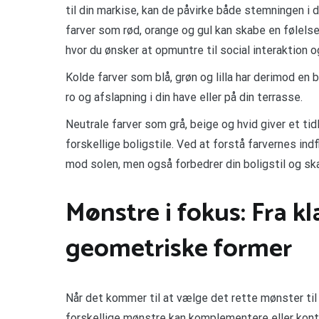
til din markise, kan de påvirke både stemningen i 
farver som rød, orange og gul kan skabe en følelse
hvor du ønsker at opmuntre til social interaktion og
Kolde farver som blå, grøn og lilla har derimod en
ro og afslapning i din have eller på din terrasse.
Neutrale farver som grå, beige og hvid giver et ti
forskellige boligstile. Ved at forstå farvernes in
mod solen, men også forbedrer din boligstil og s
Mønstre i fokus: Fra kl
geometriske former
Når det kommer til at vælge det rette mønster til d
forskellige mønstre kan komplementere eller kontr