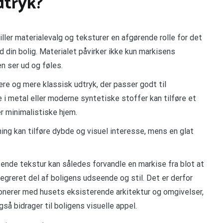
dtryk?
ller materialevalg og teksturer en afgørende rolle for det
din bolig. Materialet påvirker ikke kun markisens
n ser ud og føles.
re og mere klassisk udtryk, der passer godt til
se i metal eller moderne syntetiske stoffer kan tilføre et
 minimalistiske hjem.
ning kan tilføre dybde og visuel interesse, mens en glat
ende tekstur kan således forvandle en markise fra blot at
tegreret del af boligens udseende og stil. Det er derfor
monerer med husets eksisterende arkitektur og omgivelser,
å bidrager til boligens visuelle appel.