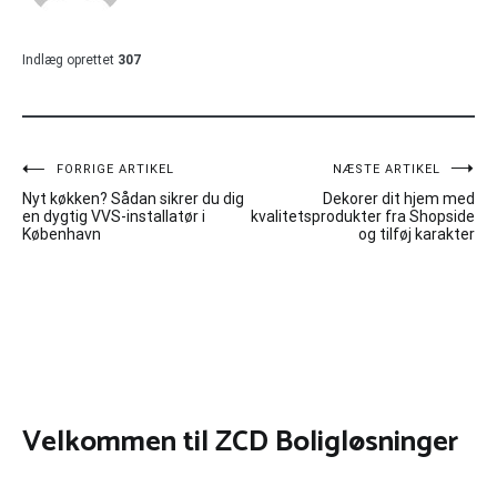
Indlæg oprettet
307
Indlægsnavigation
FORRIGE ARTIKEL
NÆSTE ARTIKEL
Nyt køkken? Sådan sikrer du dig
Dekorer dit hjem med
en dygtig VVS-installatør i
kvalitetsprodukter fra Shopside
København
og tilføj karakter
Velkommen til ZCD Boligløsninger