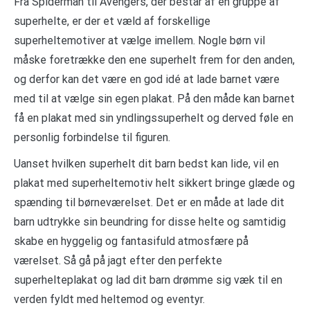
Fra Spiderman til Avengers, der består af en gruppe af
superhelte, er der et væld af forskellige
superheltemotiver at vælge imellem. Nogle børn vil
måske foretrække den ene superhelt frem for den anden,
og derfor kan det være en god idé at lade barnet være
med til at vælge sin egen plakat. På den måde kan barnet
få en plakat med sin yndlingssuperhelt og derved føle en
personlig forbindelse til figuren.
Uanset hvilken superhelt dit barn bedst kan lide, vil en
plakat med superheltemotiv helt sikkert bringe glæde og
spænding til børneværelset. Det er en måde at lade dit
barn udtrykke sin beundring for disse helte og samtidig
skabe en hyggelig og fantasifuld atmosfære på
værelset. Så gå på jagt efter den perfekte
superhelteplakat og lad dit barn drømme sig væk til en
verden fyldt med heltemod og eventyr.