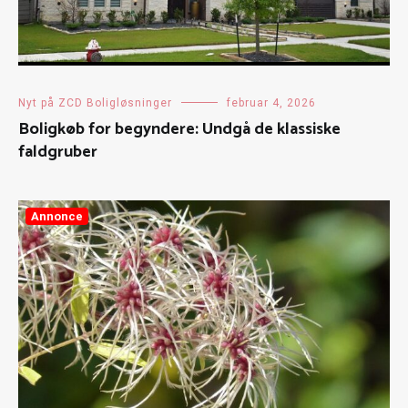
Nyt på ZCD Boligløsninger
februar 4, 2026
Boligkøb for begyndere: Undgå de klassiske
faldgruber
Annonce