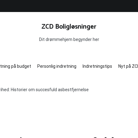
ZCD Boligløsninger
Dit drømmehjem begynder her
etning på budget
Personlig indretning
Indretningstips
Nyt på ZC
 frihed: Historier om succesfuld asbestfjernelse