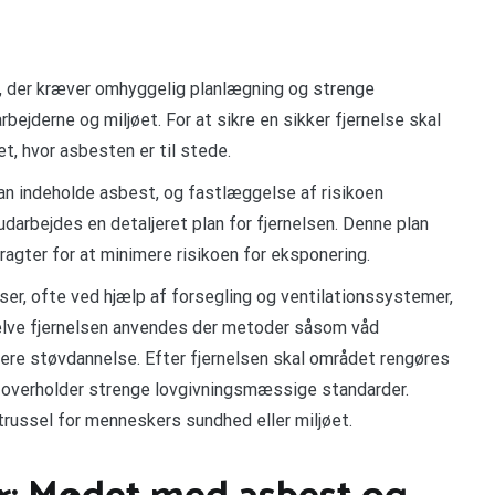
, der kræver omhyggelig planlægning og strenge
bejderne og miljøet. For at sikre en sikker fjernelse skal
t, hvor asbesten er til stede.
kan indeholde asbest, og fastlæggelse af risikoen
darbejdes en detaljeret plan for fjernelsen. Denne plan
ragter for at minimere risikoen for eksponering.
er, ofte ved hjælp af forsegling og ventilationssystemer,
 selve fjernelsen anvendes der metoder såsom våd
cere støvdannelse. Efter fjernelsen skal området rengøres
r overholder strenge lovgivningsmæssige standarder.
trussel for menneskers sundhed eller miljøet.