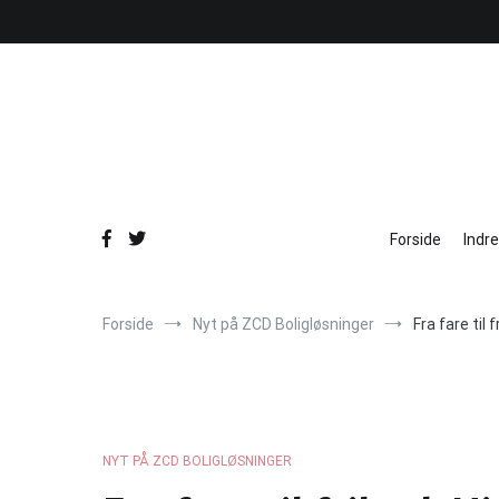
Videre
til
indhold
Forside
Indr
Forside
Nyt på ZCD Boligløsninger
Fra fare til
NYT PÅ ZCD BOLIGLØSNINGER