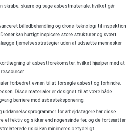
an skrabe, skære og suge asbestmateriale, hvilket gør
vanceret billedbehandling og drone-teknologi til inspektion
Droner kan hurtigt inspicere store strukturer og svært
planlægge fjernelsesstrategier uden at udsætte mennesker
kortlægning af asbestforekomster, hvilket hjælper med at
 ressourcer.
ler forbedret evnen til at forsegle asbest og forhindre,
cessen. Disse materialer er designet til at være både
ngvarig barriere mod asbesteksponering.
 uddannelsesprogrammer for arbejdstagere har disse
e effektiv og sikker end nogensinde før, og de fortsætter
strelaterede risici kan minimeres betydeligt.