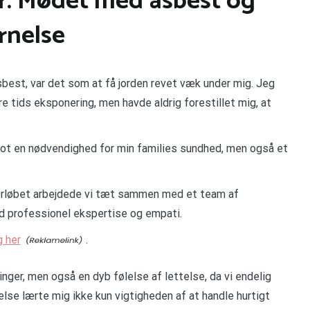
r: Mødet med asbest og
ernelse
sbest, var det som at få jorden revet væk under mig. Jeg
 tids eksponering, men havde aldrig forestillet mig, at
blot en nødvendighed for min families sundhed, men også et
forløbet arbejdede vi tæt sammen med et team af
d professionel ekspertise og empati.
g her
.
nger, men også en dyb følelse af lettelse, da vi endelig
lse lærte mig ikke kun vigtigheden af at handle hurtigt