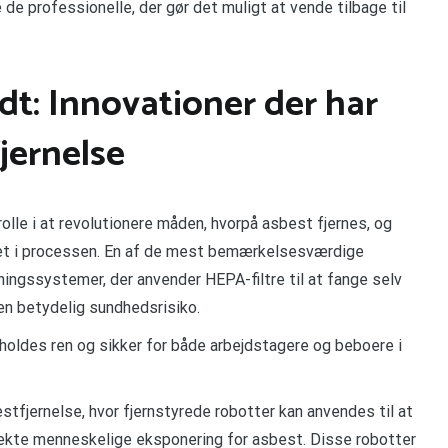
 professionelle, der gør det muligt at vende tilbage til
dt: Innovationer der har
jernelse
olle i at revolutionere måden, hvorpå asbest fjernes, og
itet i processen. En af de mest bemærkelsesværdige
ningssystemer, der anvender HEPA-filtre til at fange selv
en betydelig sundhedsrisiko.
 holdes ren og sikker for både arbejdstagere og beboere i
stfjernelse, hvor fjernstyrede robotter kan anvendes til at
direkte menneskelige eksponering for asbest. Disse robotter