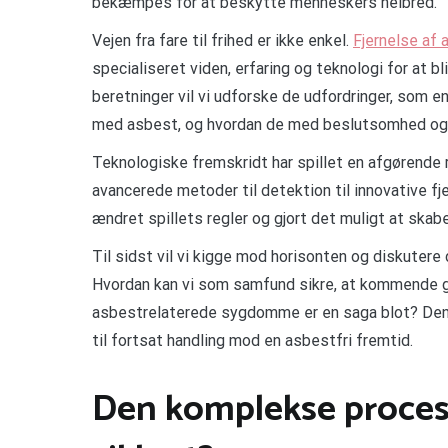
bekæmpes for at beskytte menneskers helbred.
Vejen fra fare til frihed er ikke enkel.
Fjernelse af
specialiseret viden, erfaring og teknologi for at b
beretninger vil vi udforske de udfordringer, som 
med asbest, og hvordan de med beslutsomhed og in
Teknologiske fremskridt har spillet en afgørende r
avancerede metoder til detektion til innovative fj
ændret spillets regler og gjort det muligt at skabe 
Til sidst vil vi kigge mod horisonten og diskutere 
Hvordan kan vi som samfund sikre, at kommende gen
asbestrelaterede sygdomme er en saga blot? Denn
til fortsat handling mod en asbestfri fremtid.
Den komplekse proces: