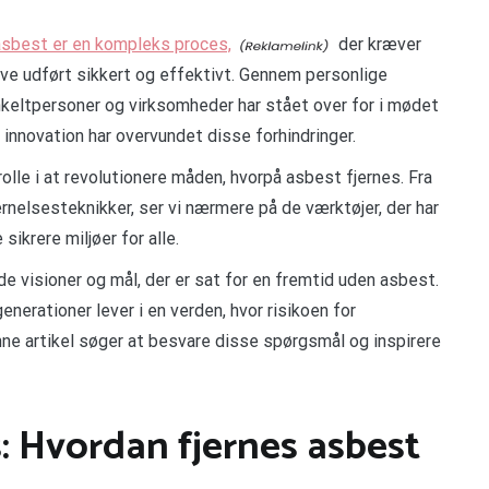
 asbest er en kompleks proces,
der kræver
live udført sikkert og effektivt. Gennem personlige
enkeltpersoner og virksomheder har stået over for i mødet
novation har overvundet disse forhindringer.
olle i at revolutionere måden, hvorpå asbest fjernes. Fra
ernelsesteknikker, ser vi nærmere på de værktøjer, der har
sikrere miljøer for alle.
de visioner og mål, der er sat for en fremtid uden asbest.
erationer lever i en verden, hvor risikoen for
e artikel søger at besvare disse spørgsmål og inspirere
 Hvordan fjernes asbest