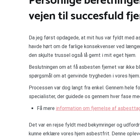
Personlige beretninge
vejen til succesfuld fj
Da jeg først opdagede, at mit hus var fyldt med a
havde hørt om de farlige konsekvenser ved længere
den skjulte trussel også lå gemt i mit eget hjem.
Beslutningen om at få asbesten fjernet var ikke 
spørgsmål om at genvinde trygheden i vores hjem.
Processen var dog langt fra enkel. Gennem hele 
specialister, der guidede os gennem hver fase me
Få mere
information om fjernelse af asbestta
Det var en rejse fyldt med bekymringer og udfordri
kunne erklære vores hjem asbestfrit. Denne opleve