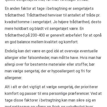
En anden faktor at tage i betragtning er sengetøjets
trådtæthed. Trådtæthed henviser til antallet af tråde pr.
kvadrattomme i sengetøjet. Jo højere trådtæthed, desto
mere holdbart og blødt vil sengetøjet være. En
trådtæthed på 200-400 er generelt anbefalet for at opnå
en god balance mellem kvalitet og komfort.
Endelig kan det være en god idé at overveje eventuelle
allergier eller følsomheder, man måtte have. Hvis man har
allergi over for bestemte materialer eller stoffer, bør
man vælge sengetøj, der er hypoallergent og fri for
allergener.
Alt i alt er det vigtigt at vælge sengetøj, der prioriterer
komfort og passer til ens personlige præferencer. Ved at
tage disse faktorer i betragtning kan man sikre sig en
god nattesøvn og vågne op frisk og veludhvilet hver