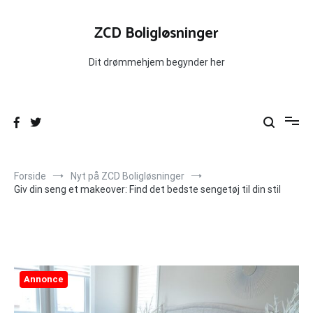
Videre
til
ZCD Boligløsninger
indhold
Dit drømmehjem begynder her
Forside
Nyt på ZCD Boligløsninger
Giv din seng et makeover: Find det bedste sengetøj til din stil
Annonce