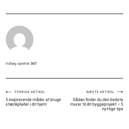
Indlæg oprettet
307
Indlægsnavigation
FORRIGE ARTIKEL
NÆSTE ARTIKEL
5 inspirerende måder at bruge
Sådan finder du den bedste
stænkplader i dit hjem
murer til dit byggeprojekt – 5
nyttige tips