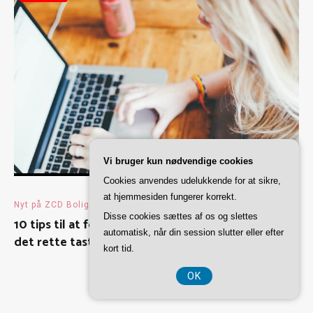
Vi bruger kun nødvendige cookies
Cookies anvendes udelukkende for at sikre,
at hjemmesiden fungerer korrekt.
Nyt på ZCD Boligløsninger
august 23, 2023
Disse cookies sættes af os og slettes
10 tips til at forbedre din gamingoplevelse med
automatisk, når din session slutter eller efter
det rette tastatur
kort tid.
OK