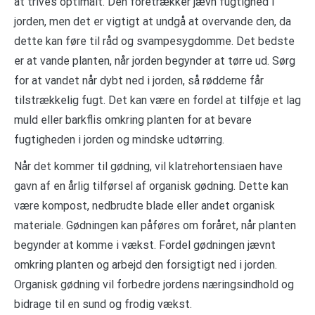
at trives optimalt. Den foretrækker jævn fugtighed i
jorden, men det er vigtigt at undgå at overvande den, da
dette kan føre til råd og svampesygdomme. Det bedste
er at vande planten, når jorden begynder at tørre ud. Sørg
for at vandet når dybt ned i jorden, så rødderne får
tilstrækkelig fugt. Det kan være en fordel at tilføje et lag
muld eller barkflis omkring planten for at bevare
fugtigheden i jorden og mindske udtørring.
Når det kommer til gødning, vil klatrehortensiaen have
gavn af en årlig tilførsel af organisk gødning. Dette kan
være kompost, nedbrudte blade eller andet organisk
materiale. Gødningen kan påføres om foråret, når planten
begynder at komme i vækst. Fordel gødningen jævnt
omkring planten og arbejd den forsigtigt ned i jorden.
Organisk gødning vil forbedre jordens næringsindhold og
bidrage til en sund og frodig vækst.