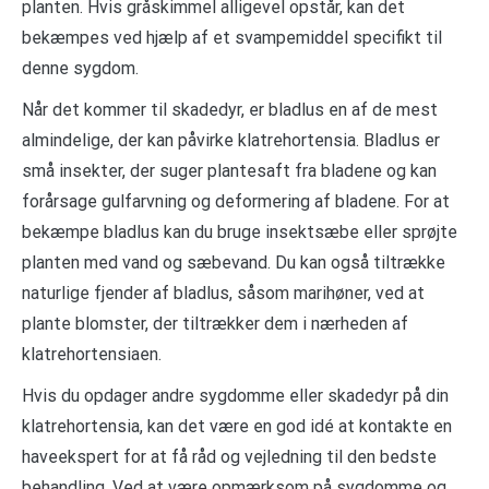
planten. Hvis gråskimmel alligevel opstår, kan det
bekæmpes ved hjælp af et svampemiddel specifikt til
denne sygdom.
Når det kommer til skadedyr, er bladlus en af de mest
almindelige, der kan påvirke klatrehortensia. Bladlus er
små insekter, der suger plantesaft fra bladene og kan
forårsage gulfarvning og deformering af bladene. For at
bekæmpe bladlus kan du bruge insektsæbe eller sprøjte
planten med vand og sæbevand. Du kan også tiltrække
naturlige fjender af bladlus, såsom marihøner, ved at
plante blomster, der tiltrækker dem i nærheden af
klatrehortensiaen.
Hvis du opdager andre sygdomme eller skadedyr på din
klatrehortensia, kan det være en god idé at kontakte en
haveekspert for at få råd og vejledning til den bedste
behandling. Ved at være opmærksom på sygdomme og