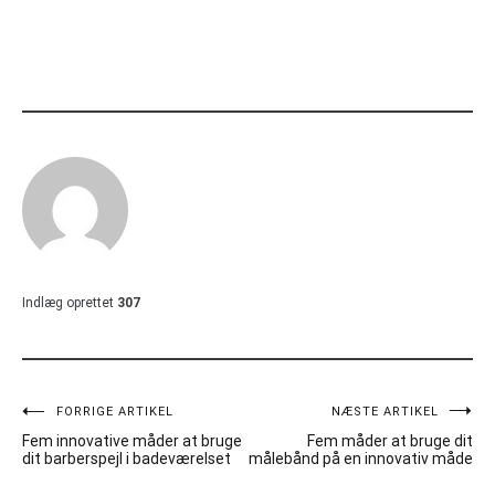
Indlæg oprettet
307
Indlægsnavigation
FORRIGE ARTIKEL
NÆSTE ARTIKEL
Fem innovative måder at bruge
Fem måder at bruge dit
dit barberspejl i badeværelset
målebånd på en innovativ måde