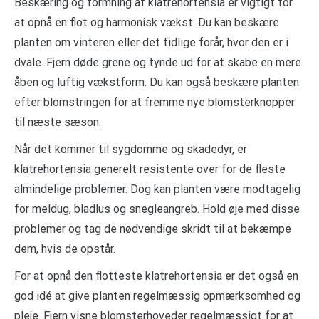
Beskæring og formning af klatrehortensia er vigtigt for
at opnå en flot og harmonisk vækst. Du kan beskære
planten om vinteren eller det tidlige forår, hvor den er i
dvale. Fjern døde grene og tynde ud for at skabe en mere
åben og luftig vækstform. Du kan også beskære planten
efter blomstringen for at fremme nye blomsterknopper
til næste sæson.
Når det kommer til sygdomme og skadedyr, er
klatrehortensia generelt resistente over for de fleste
almindelige problemer. Dog kan planten være modtagelig
for meldug, bladlus og snegleangreb. Hold øje med disse
problemer og tag de nødvendige skridt til at bekæmpe
dem, hvis de opstår.
For at opnå den flotteste klatrehortensia er det også en
god idé at give planten regelmæssig opmærksomhed og
pleje. Fjern visne blomsterhoveder regelmæssigt for at