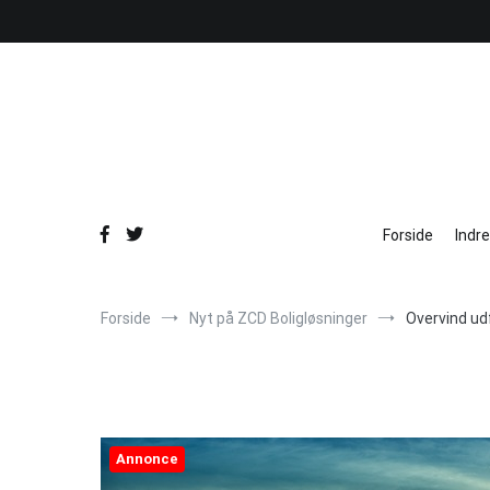
Videre
til
indhold
Forside
Indr
Forside
Nyt på ZCD Boligløsninger
Overvind ud
Annonce