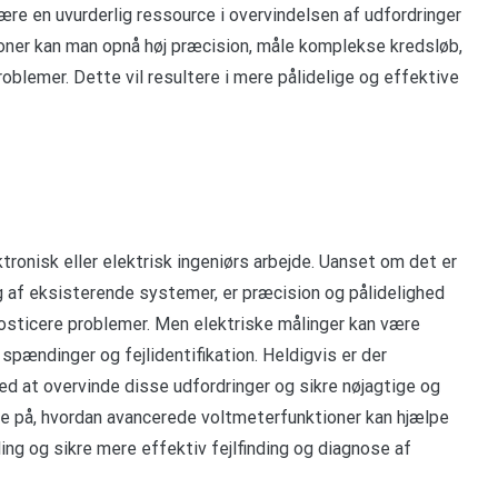
re en uvurderlig ressource i overvindelsen af udfordringer
ioner kan man opnå høj præcision, måle komplekse kredsløb,
roblemer. Dette vil resultere i mere pålidelige og effektive
tronisk eller elektrisk ingeniørs arbejde. Uanset om det er
ding af eksisterende systemer, er præcision og pålidelighed
nosticere problemer. Men elektriske målinger kan være
pændinger og fejlidentifikation. Heldigvis er der
d at overvinde disse udfordringer og sikre nøjagtige og
mere på, hvordan avancerede voltmeterfunktioner kan hjælpe
ng og sikre mere effektiv fejlfinding og diagnose af