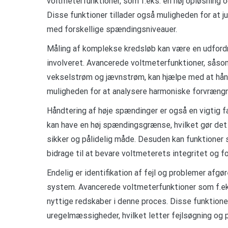
voltmeterfunktioner, som f.eks. en høj opløsning 
Disse funktioner tillader også muligheden for at j
med forskellige spændingsniveauer.
Måling af komplekse kredsløb kan være en udfordr
involveret. Avancerede voltmeterfunktioner, såso
vekselstrøm og jævnstrøm, kan hjælpe med at hånd
muligheden for at analysere harmoniske forvræng
Håndtering af høje spændinger er også en vigtig f
kan have en høj spændingsgrænse, hvilket gør det
sikker og pålidelig måde. Desuden kan funktione
bidrage til at bevare voltmeterets integritet og f
Endelig er identifikation af fejl og problemer afgø
system. Avancerede voltmeterfunktioner som f.eks
nyttige redskaber i denne proces. Disse funktioner 
uregelmæssigheder, hvilket letter fejlsøgning og 