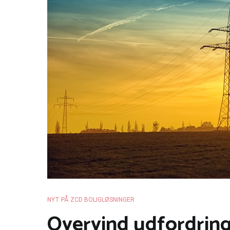
NYT PÅ ZCD BOLIGLØSNINGER
Overvind udfordring