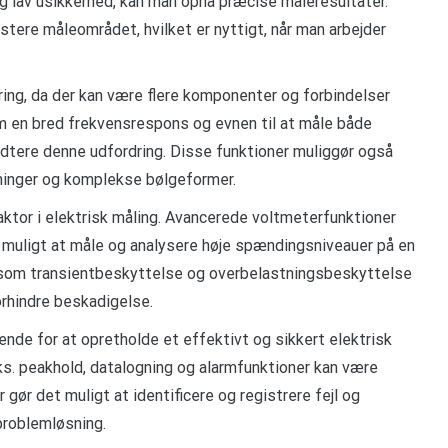
og lav usikkerhed, kan man opnå præcise måleresultater.
ustere måleområdet, hvilket er nyttigt, når man arbejder
ing, da der kan være flere komponenter og forbindelser
m en bred frekvensrespons og evnen til at måle både
tere denne udfordring. Disse funktioner muliggør også
ninger og komplekse bølgeformer.
aktor i elektrisk måling. Avancerede voltmeterfunktioner
 muligt at måle og analysere høje spændingsniveauer på en
r som transientbeskyttelse og overbelastningsbeskyttelse
orhindre beskadigelse.
rende for at opretholde et effektivt og sikkert elektrisk
. peakhold, datalogning og alarmfunktioner kan være
gør det muligt at identificere og registrere fejl og
problemløsning.