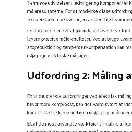
Termiske udvidelser i ledninger og komponenter 
måleresultaterne. For at modvirke disse udfordri
temperaturkompensation, anvendes til at korrigere
I sidste ende er det afgørende at have et voltmeter
levere præcise måleresultater. Ved at bruge avan
støjreduktion og temperaturkompensation kan man
nøjagtige elektriske målinger.
Udfordring 2: Måling 
En af de største udfordringer ved elektrisk målin
bliver mere komplekst, kan det være svært at ide
korrekt. Dette kan resultere i unøjagtige målinger o
Et af de mest anvendte værktøjer til måling af k