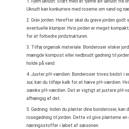
1. Fjern ukrudt: Start med at fjerne alt ukrudt fra
Ukrudt kan konkurrere med roserne om vand og nærin
2. Grav jorden: Herefter skal du grave jorden godt 
eventuelle klumper. Hvis jorden er meget kompakt, 
for at forbedre jordstrukturen.
3. Tilføj organisk materiale: Bonderoser elsker jord
mængde kompost eller nedbrudt gødning til jorden.
holde på vand.
4. Juster pH-værdien: Bonderoser trives bedst i en
sur, kan du tilføje kalk for at hæve pH-værdien. Hvi
sænke pH-værdien. Det er vigtigt at justere pH-væ
afhængig af det.
5. Gødning: Inden du planter dine bonderoser, kan 
rosegødning til jorden. Dette vil give planterne en
næringsstoffer i løbet af sæsonen.