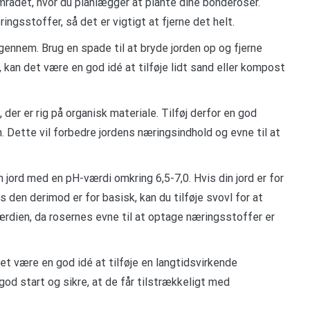
 området, hvor du planlægger at plante dine bonderoser.
gsstoffer, så det er vigtigt at fjerne det helt.
igennem. Brug en spade til at bryde jorden op og fjerne
kan det være en god idé at tilføje lidt sand eller kompost
, der er rig på organisk materiale. Tilføj derfor en god
 Dette vil forbedre jordens næringsindhold og evne til at
 jord med en pH-værdi omkring 6,5-7,0. Hvis din jord er for
s den derimod er for basisk, kan du tilføje svovl for at
rdien, da rosernes evne til at optage næringsstoffer er
det være en god idé at tilføje en langtidsvirkende
 god start og sikre, at de får tilstrækkeligt med