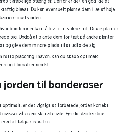
es skrøbelige stængler. Derfor er det en god idé at
kraftig blæst. Du kan eventuelt plante dem i læ af høje
 barriere mod vinden.
hvor bonderoser kan få lov til at vokse frit. Disse planter
t brede sig. Undgå at plante dem for tæt på andre planter
t og give dem mindre plads til at udfolde sig.
n rette placering i haven, kan du skabe optimale
ives og blomstrer smukt.
 jorden til bonderoser
 optimalt, er det vigtigt at forberede jorden korrekt.
 masser af organisk materiale. Før du planter dine
n ved at følge disse trin: