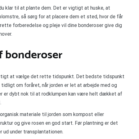
u klar til at plante dem. Det er vigtigt at huske, at
blomstre, så sørg for at placere dem et sted, hvor de får
ette forberedelse og pleje vil dine bonderoser give dig
mover.
af bonderoser
igtigt at vælge det rette tidspunkt. Det bedste tidspunkt
tidligt om foråret, når jorden er let at arbejde med og
er er dybt nok til at rodklumpen kan være helt dækket af
.
e organisk materiale til jorden som kompost eller
ruktur og give rosen en god start. Før plantning er det
er ud under transplantationen.