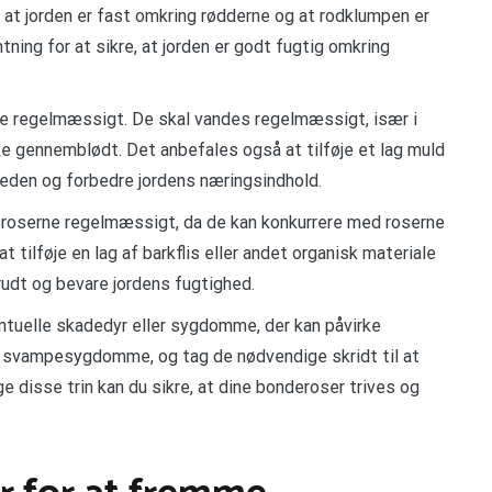
or at jorden er fast omkring rødderne og at rodklumpen er
tning for at sikre, at jorden er godt fugtig omkring
rne regelmæssigt. De skal vandes regelmæssigt, især i
kke gennemblødt. Det anbefales også at tilføje et lag muld
heden og forbedre jordens næringsindhold.
deroserne regelmæssigt, da de kan konkurrere med roserne
tilføje en lag af barkflis eller andet organisk materiale
udt og bevare jordens fugtighed.
tuelle skadedyr eller sygdomme, der kan påvirke
r svampesygdomme, og tag de nødvendige skridt til at
 disse trin kan du sikre, at dine bonderoser trives og