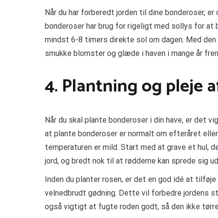
Når du har forberedt jorden til dine bonderoser, er d
bonderoser har brug for rigeligt med sollys for at 
mindst 6-8 timers direkte sol om dagen. Med den r
smukke blomster og glæde i haven i mange år fre
4. Plantning og pleje 
Når du skal plante bonderoser i din have, er det v
at plante bonderoser er normalt om efteråret eller 
temperaturen er mild. Start med at grave et hul, d
jord, og bredt nok til at rødderne kan sprede sig ud
Inden du planter rosen, er det en god idé at tilføj
velnedbrudt gødning. Dette vil forbedre jordens st
også vigtigt at fugte roden godt, så den ikke tørr