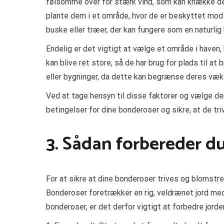
følsomme over for stærk vind, som kan knække der
plante dem i et område, hvor de er beskyttet mod 
buske eller træer, der kan fungere som en naturlig
Endelig er det vigtigt at vælge et område i haven, 
kan blive ret store, så de har brug for plads til a
eller bygninger, da dette kan begrænse deres væks
Ved at tage hensyn til disse faktorer og vælge de
betingelser for dine bonderoser og sikre, at de tr
3. Sådan forbereder du
For at sikre at dine bonderoser trives og blomstrer
Bonderoser foretrækker en rig, veldrænet jord med
bonderoser, er det derfor vigtigt at forbedre jorde