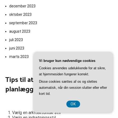
december 2023
oktober 2023
september 2023
august 2023
juli 2023
juni 2023
marts 2023
Vi bruger kun nødvendige cookies
Cookies anvendes udelukkende for at sikre,
at hjemmesiden fungerer korrekt.
Tips til at huske på, mens du
Disse cookies sættes af os og slettes
planlægger dit drømmehjem
automatisk, når din session slutter eller efter
kort tid.
OK
Vælg en arkitektonisk stil
Vælg en indretningsstil