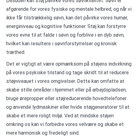
Desuden kan støj påvirke vores søvnkvalitet. Søvn er
afgørende for vores fysiske og mentale helbred, og når vi
ikke får tilstrækkelig søvn, kan det påvirke vores humør,
energiniveau og kognitive funktioner. Støj kan forstyrre
vores evne til at falde i søvn og forblive i en dyb søvn,
hvilket kan resultere i søvnforstyrrelser og kronisk
træthed.
Det er vigtigt at være opmærksom på støjens indvirkning
på vores psykiske tilstand og tage skridt til at reducere
støjniveauet i vores omgivelser. Dette kan omfatte at
skabe stille områder i hjemmet eller på arbejdspladsen,
bruge ørepropper eller støjreducerende hovedtelefoner
og anvende lydmaskiner eller hvide støjgeneratorer til at
skabe et mere roligt miljø. Ved at mindske støjen
omkring os kan vi forbedre vores velvære og skabe et
mere harmonisk og fredeligt sind.