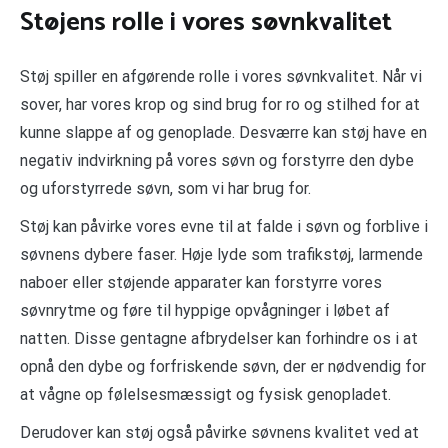
Støjens rolle i vores søvnkvalitet
Støj spiller en afgørende rolle i vores søvnkvalitet. Når vi
sover, har vores krop og sind brug for ro og stilhed for at
kunne slappe af og genoplade. Desværre kan støj have en
negativ indvirkning på vores søvn og forstyrre den dybe
og uforstyrrede søvn, som vi har brug for.
Støj kan påvirke vores evne til at falde i søvn og forblive i
søvnens dybere faser. Høje lyde som trafikstøj, larmende
naboer eller støjende apparater kan forstyrre vores
søvnrytme og føre til hyppige opvågninger i løbet af
natten. Disse gentagne afbrydelser kan forhindre os i at
opnå den dybe og forfriskende søvn, der er nødvendig for
at vågne op følelsesmæssigt og fysisk genopladet.
Derudover kan støj også påvirke søvnens kvalitet ved at