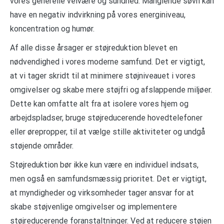
vores generelle velvære og sundhed. Manglende søvn kan
have en negativ indvirkning på vores energiniveau,
koncentration og humør.
Af alle disse årsager er støjreduktion blevet en
nødvendighed i vores moderne samfund. Det er vigtigt,
at vi tager skridt til at minimere støjniveauet i vores
omgivelser og skabe mere støjfri og afslappende miljøer.
Dette kan omfatte alt fra at isolere vores hjem og
arbejdspladser, bruge støjreducerende hovedtelefoner
eller ørepropper, til at vælge stille aktiviteter og undgå
støjende områder.
Støjreduktion bør ikke kun være en individuel indsats,
men også en samfundsmæssig prioritet. Det er vigtigt,
at myndigheder og virksomheder tager ansvar for at
skabe støjvenlige omgivelser og implementere
støjreducerende foranstaltninger. Ved at reducere støjen