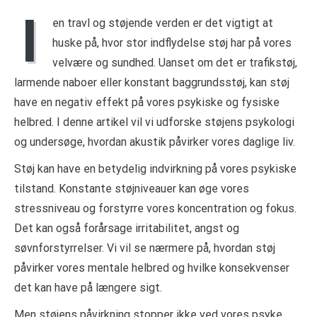
I
en travl og støjende verden er det vigtigt at
huske på, hvor stor indflydelse støj har på vores
velvære og sundhed. Uanset om det er trafikstøj,
larmende naboer eller konstant baggrundsstøj, kan støj
have en negativ effekt på vores psykiske og fysiske
helbred. I denne artikel vil vi udforske støjens psykologi
og undersøge, hvordan akustik påvirker vores daglige liv.
Støj kan have en betydelig indvirkning på vores psykiske
tilstand. Konstante støjniveauer kan øge vores
stressniveau og forstyrre vores koncentration og fokus.
Det kan også forårsage irritabilitet, angst og
søvnforstyrrelser. Vi vil se nærmere på, hvordan støj
påvirker vores mentale helbred og hvilke konsekvenser
det kan have på længere sigt.
Men støjens påvirkning stopper ikke ved vores psyke.