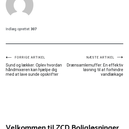
Indlæg oprettet
307
Indlægsnavigation
FORRIGE ARTIKEL
NÆSTE ARTIKEL
Sund og lækker: Oplev hvordan
Drænsamlemuffer: En effektiv
håndmixeren kan hjælpe dig
løsning til at forhindre
med at lave sunde opskrifter
vandlækage
Velkommen til ZCD Boligløsninger