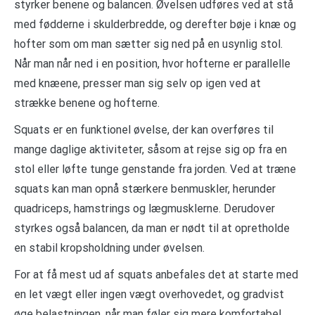
styrker benene og balancen. Øvelsen udføres ved at stå
med fødderne i skulderbredde, og derefter bøje i knæ og
hofter som om man sætter sig ned på en usynlig stol.
Når man når ned i en position, hvor hofterne er parallelle
med knæene, presser man sig selv op igen ved at
strække benene og hofterne.
Squats er en funktionel øvelse, der kan overføres til
mange daglige aktiviteter, såsom at rejse sig op fra en
stol eller løfte tunge genstande fra jorden. Ved at træne
squats kan man opnå stærkere benmuskler, herunder
quadriceps, hamstrings og lægmusklerne. Derudover
styrkes også balancen, da man er nødt til at opretholde
en stabil kropsholdning under øvelsen.
For at få mest ud af squats anbefales det at starte med
en let vægt eller ingen vægt overhovedet, og gradvist
øge belastningen, når man føler sig mere komfortabel