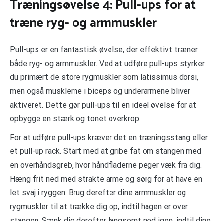
Træningsøvelse 4: Pull-ups for at
træne ryg- og armmuskler
Pull-ups er en fantastisk øvelse, der effektivt træner
både ryg- og armmuskler. Ved at udføre pull-ups styrker
du primært de store rygmuskler som latissimus dorsi,
men også musklerne i biceps og underarmene bliver
aktiveret. Dette gør pull-ups til en ideel øvelse for at
opbygge en stærk og tonet overkrop.
For at udføre pull-ups kræver det en træningsstang eller
et pull-up rack. Start med at gribe fat om stangen med
en overhåndsgreb, hvor håndfladerne peger væk fra dig.
Hæng frit ned med strakte arme og sørg for at have en
let svaj i ryggen. Brug derefter dine armmuskler og
rygmuskler til at trække dig op, indtil hagen er over
stangen. Sænk dig derefter langsomt ned igen, indtil dine