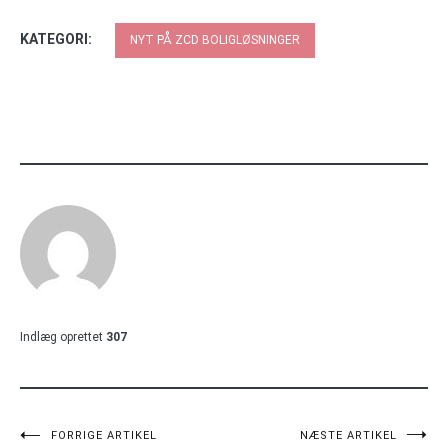
KATEGORI:
NYT PÅ ZCD BOLIGLØSNINGER
Indlæg oprettet
307
Indlægsnavigation
FORRIGE ARTIKEL
NÆSTE ARTIKEL