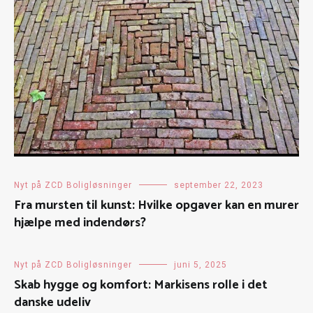
Nyt på ZCD Boligløsninger
september 22, 2023
Fra mursten til kunst: Hvilke opgaver kan en murer
hjælpe med indendørs?
Nyt på ZCD Boligløsninger
juni 5, 2025
Skab hygge og komfort: Markisens rolle i det
danske udeliv