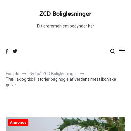
Videre
til
ZCD Boligløsninger
indhold
Dit drømmehjem begynder her
Forside
Nyt på ZCD Boligløsninger
Træ, lak og tid: Historier bag nogle af verdens mest ikoniske
gulve
Annonce