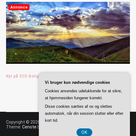
Annonce
Nyt på ZCD Boligløsninger
november 28, 2024
Vi bruger kun nødvendige cookies
Cookies anvendes udelukkende for at sikre,
at hjemmesiden fungerer korrekt.
Disse cookies sættes af os og slettes
automatisk, når din session slutter eller efter
kort tid.
Copyright © 2026
ZCD Boligløsninger
. All rights reserved.
Theme:
Cenote
by ThemeGrill. Powered by
WordPress
.
OK