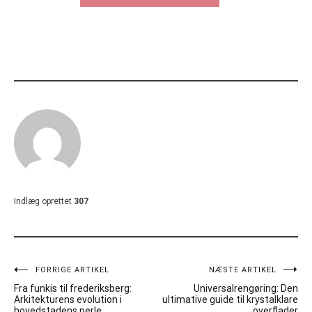
Indlæg oprettet
307
Indlægsnavigation
FORRIGE ARTIKEL
NÆSTE ARTIKEL
Fra funkis til frederiksberg:
Universalrengøring: Den
Arkitekturens evolution i
ultimative guide til krystalklare
hovedstadens perle
overflader