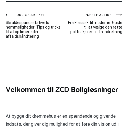
Indlægsnavigation
FORRIGE ARTIKEL
NÆSTE ARTIKEL
Skraldespandsstativets
Fra klassisk til moderne: Guide
hemmeligheder: Tips og tricks
til at vælge den rette
til at optimere din
potteskjuler til din indretning
affaldshåndtering
Velkommen til ZCD Boligløsninger
At bygge dit drømmehus er en spændende og givende
indsats, der giver dig mulighed for at føre din vision ud i