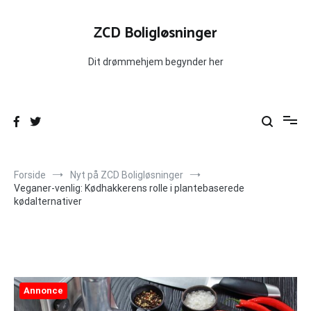
Videre
til
ZCD Boligløsninger
indhold
Dit drømmehjem begynder her
Forside
Nyt på ZCD Boligløsninger
Veganer-venlig: Kødhakkerens rolle i plantebaserede
kødalternativer
Annonce