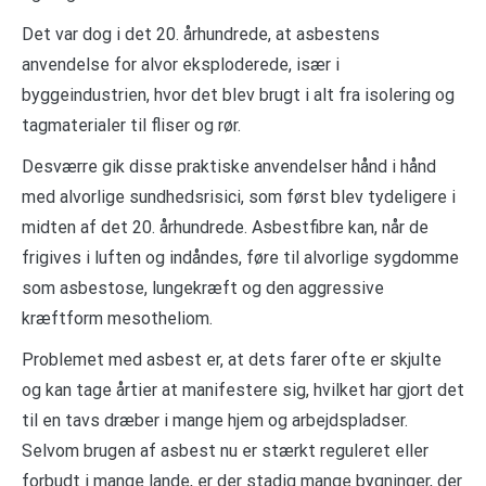
Det var dog i det 20. århundrede, at asbestens
anvendelse for alvor eksploderede, især i
byggeindustrien, hvor det blev brugt i alt fra isolering og
tagmaterialer til fliser og rør.
Desværre gik disse praktiske anvendelser hånd i hånd
med alvorlige sundhedsrisici, som først blev tydeligere i
midten af det 20. århundrede. Asbestfibre kan, når de
frigives i luften og indåndes, føre til alvorlige sygdomme
som asbestose, lungekræft og den aggressive
kræftform mesotheliom.
Problemet med asbest er, at dets farer ofte er skjulte
og kan tage årtier at manifestere sig, hvilket har gjort det
til en tavs dræber i mange hjem og arbejdspladser.
Selvom brugen af asbest nu er stærkt reguleret eller
forbudt i mange lande, er der stadig mange bygninger, der