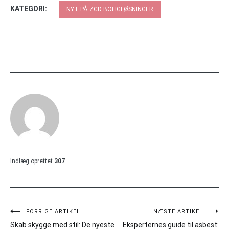
KATEGORI:
NYT PÅ ZCD BOLIGLØSNINGER
Indlæg oprettet
307
Indlægsnavigation
FORRIGE ARTIKEL
NÆSTE ARTIKEL
Skab skygge med stil: De nyeste
Eksperternes guide til asbest: