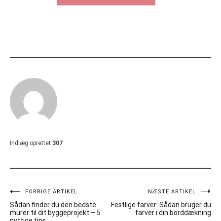
Indlæg oprettet
307
Indlægsnavigation
FORRIGE ARTIKEL
NÆSTE ARTIKEL
Sådan finder du den bedste
Festlige farver: Sådan bruger du
murer til dit byggeprojekt – 5
farver i din borddækning
nyttige tips