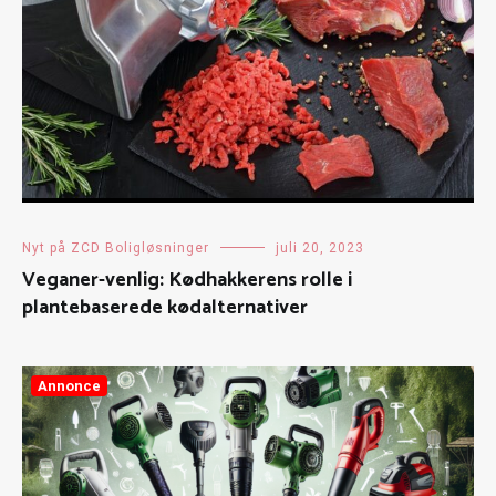
Nyt på ZCD Boligløsninger
juli 20, 2023
Veganer-venlig: Kødhakkerens rolle i
plantebaserede kødalternativer
Annonce