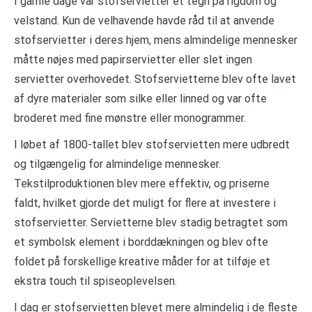
I gamle dage var stofservietter et tegn på rigdom og
velstand. Kun de velhavende havde råd til at anvende
stofservietter i deres hjem, mens almindelige mennesker
måtte nøjes med papirservietter eller slet ingen
servietter overhovedet. Stofservietterne blev ofte lavet
af dyre materialer som silke eller linned og var ofte
broderet med fine mønstre eller monogrammer.
I løbet af 1800-tallet blev stofservietten mere udbredt
og tilgængelig for almindelige mennesker.
Tekstilproduktionen blev mere effektiv, og priserne
faldt, hvilket gjorde det muligt for flere at investere i
stofservietter. Servietterne blev stadig betragtet som
et symbolsk element i borddækningen og blev ofte
foldet på forskellige kreative måder for at tilføje et
ekstra touch til spiseoplevelsen.
I dag er stofservietten blevet mere almindelig i de fleste