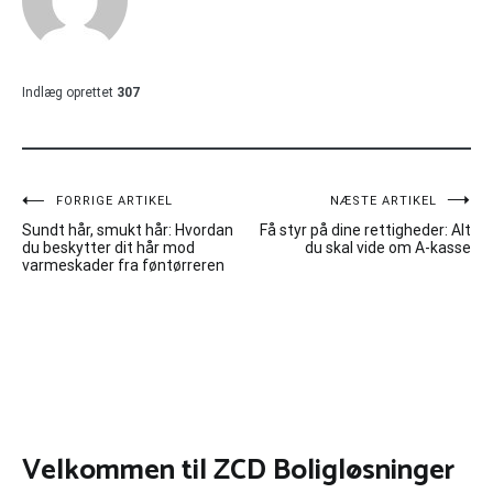
Indlæg oprettet
307
Indlægsnavigation
FORRIGE ARTIKEL
NÆSTE ARTIKEL
Sundt hår, smukt hår: Hvordan
Få styr på dine rettigheder: Alt
du beskytter dit hår mod
du skal vide om A-kasse
varmeskader fra føntørreren
Velkommen til ZCD Boligløsninger