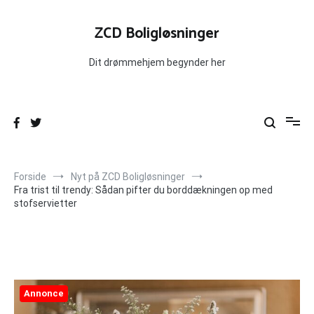
Videre
til
ZCD Boligløsninger
indhold
Dit drømmehjem begynder her
Forside
Nyt på ZCD Boligløsninger
Fra trist til trendy: Sådan pifter du borddækningen op med
stofservietter
Annonce