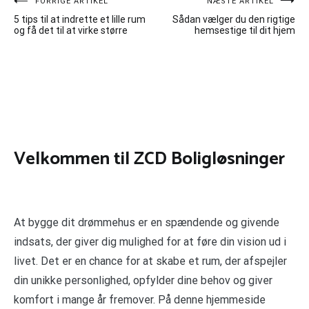
Indlægsnavigation
FORRIGE ARTIKEL
NÆSTE ARTIKEL
5 tips til at indrette et lille rum
Sådan vælger du den rigtige
og få det til at virke større
hemsestige til dit hjem
Velkommen til ZCD Boligløsninger
At bygge dit drømmehus er en spændende og givende
indsats, der giver dig mulighed for at føre din vision ud i
livet. Det er en chance for at skabe et rum, der afspejler
din unikke personlighed, opfylder dine behov og giver
komfort i mange år fremover. På denne hjemmeside