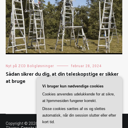
Nyt på ZCD Boligløsninger
februar 28, 2024
Sådan sikrer du dig, at din teleskopstige er sikker
at bruge
Vi bruger kun nødvendige cookies
Cookies anvendes udelukkende for at sikre,
at hjemmesiden fungerer korrekt.
Disse cookies sættes af os og slettes
automatisk, når din session slutter eller efter
kort tid.
Copyright © 2026
ZCD Boligløsninger
. All rights reserved.