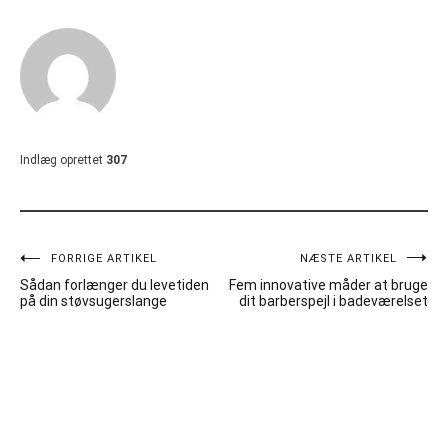
Indlæg oprettet
307
Indlægsnavigation
FORRIGE ARTIKEL
NÆSTE ARTIKEL
Sådan forlænger du levetiden
Fem innovative måder at bruge
på din støvsugerslange
dit barberspejl i badeværelset