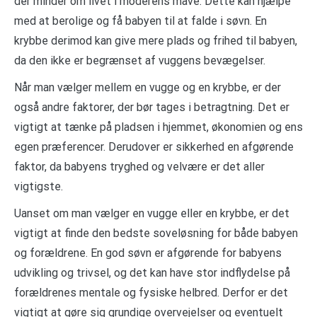
der minder om livet i moderens mave. Dette kan hjælpe
med at berolige og få babyen til at falde i søvn. En
krybbe derimod kan give mere plads og frihed til babyen,
da den ikke er begrænset af vuggens bevægelser.
Når man vælger mellem en vugge og en krybbe, er der
også andre faktorer, der bør tages i betragtning. Det er
vigtigt at tænke på pladsen i hjemmet, økonomien og ens
egen præferencer. Derudover er sikkerhed en afgørende
faktor, da babyens tryghed og velvære er det aller
vigtigste.
Uanset om man vælger en vugge eller en krybbe, er det
vigtigt at finde den bedste soveløsning for både babyen
og forældrene. En god søvn er afgørende for babyens
udvikling og trivsel, og det kan have stor indflydelse på
forældrenes mentale og fysiske helbred. Derfor er det
vigtigt at gøre sig grundige overvejelser og eventuelt