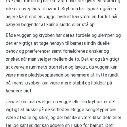
træ eller metal og har en fast bund, der giver en stabil og
sikker soveplads til barnet. Krybben har typisk også en
højere kant end en vugge, hvilket kan være en fordel, når
babyen begynder at kunne sidde eller stå op.
Både vuggen og krybben har deres fordele og ulemper, og
det er vigtigt at tage hensyn til barnets individuelle
behov og præferencer samt forældrenes ønsker og
ønsker, når man vælger mellem de to. Det er også vigtigt
at overveje rummets størrelse og layout, da vuggen kan
være mere pladsbesparende og nemmere at flytte rundt
på, mens krybben kan være mere stabil og holdbar på
længere sigt.
Uanset om man vælger en vugge eller en krybbe, er det
vigtigt at huske på sikkerheden. Begge sengetyper bør
være stabile og sikre, og der bør ikke være løse dele eller
farlige kanter, der kan udgøre en risiko for barnet. Det