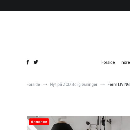
Videre
til
indhold
Forside
Indr
Forside
Nyt på ZCD Boligløsninger
Ferm LIVING
Annonce