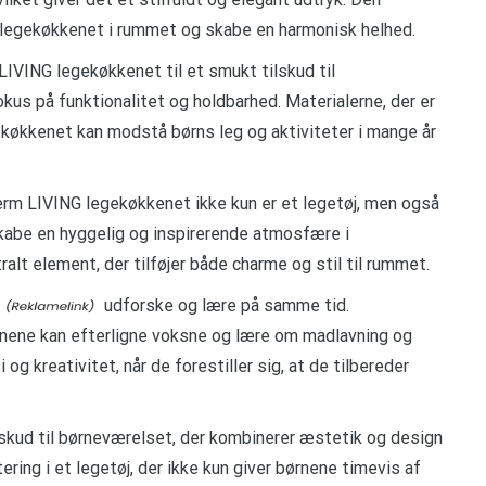
 legekøkkenet i rummet og skabe en harmonisk helhed.
IVING legekøkkenet til et smukt tilskud til
us på funktionalitet og holdbarhed. Materialerne, der er
 at køkkenet kan modstå børns leg og aktiviteter i mange år
erm LIVING legekøkkenet ikke kun er et legetøj, men også
skabe en hyggelig og inspirerende atmosfære i
lt element, der tilføjer både charme og stil til rummet.
udforske og lære på samme tid.
ørnene kan efterligne voksne og lære om madlavning og
og kreativitet, når de forestiller sig, at de tilbereder
lskud til børneværelset, der kombinerer æstetik og design
ring i et legetøj, der ikke kun giver børnene timevis af