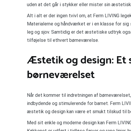
uden at det går i stykker eller mister sin æstetisk
Alt i alt er der ingen tvivl om, at Ferm LIVING leg
Materialerne og håndværket er i en klasse for sig 
leg og sjov. Samtidig er det æstetiske udtryk også
tilføjelse til ethvert børneværelse.
Æstetik og design: Et 
børneværelset
Når det kommer til indretningen af børneværelset,
indbydende og stimulerende for barnet. Ferm LIVI
æstetik og design kan være et smukt tilskud til 
Med sit enkle og moderne design kan Ferm LIVING 
Køkkenet er udført i tidløse farver og rene linjer, 