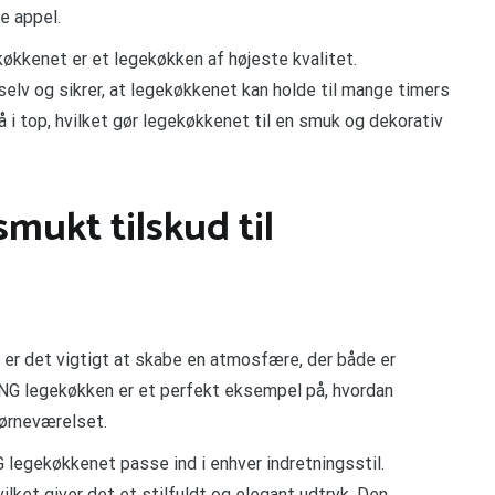
e appel.
ekøkkenet er et legekøkken af højeste kvalitet.
selv og sikrer, at legekøkkenet kan holde til mange timers
 i top, hvilket gør legekøkkenet til en smuk og dekorativ
smukt tilskud til
 er det vigtigt at skabe en atmosfære, der både er
NG legekøkken er et perfekt eksempel på, hvordan
børneværelset.
legekøkkenet passe ind i enhver indretningsstil.
hvilket giver det et stilfuldt og elegant udtryk. Den