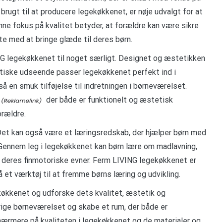
 brugt til at producere legekøkkenet, er nøje udvalgt for at
enne fokus på kvalitet betyder, at forældre kan være sikre
te med at bringe glæde til deres børn.
NG legekøkkenet til noget særligt. Designet og æstetikken
tiske udseende passer legekøkkenet perfekt ind i
 en smuk tilføjelse til indretningen i børneværelset.
der både er funktionelt og æstetisk
orældre.
Det kan også være et læringsredskab, der hjælper børn med
 Gennem leg i legekøkkenet kan børn lære om madlavning,
 deres finmotoriske evner. Ferm LIVING legekøkkenet er
å et værktøj til at fremme børns læring og udvikling.
ekøkkenet og udforske dets kvalitet, æstetik og
erige børneværelset og skabe et rum, der både er
ærmere på kvaliteten i legekøkkenet og de materialer og