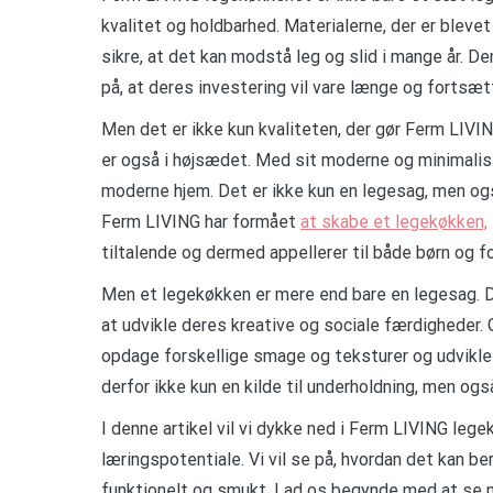
kvalitet og holdbarhed. Materialerne, der er blevet
sikre, at det kan modstå leg og slid i mange år. D
på, at deres investering vil vare længe og fortsæt
Men det er ikke kun kvaliteten, der gør Ferm LIVI
er også i højsædet. Med sit moderne og minimalis
moderne hjem. Det er ikke kun en legesag, men også
Ferm LIVING har formået
at skabe et legekøkken,
tiltalende og dermed appellerer til både børn og f
Men et legekøkken er mere end bare en legesag. 
at udvikle deres kreative og sociale færdigheder.
opdage forskellige smage og teksturer og udvikle
derfor ikke kun en kilde til underholdning, men ogs
I denne artikel vil vi dykke ned i Ferm LIVING leg
læringspotentiale. Vi vil se på, hvordan det kan b
funktionelt og smukt. Lad os begynde med at se n