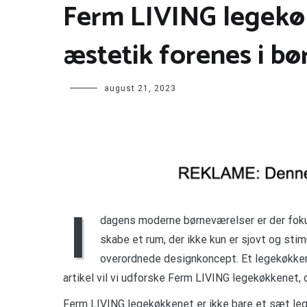
Ferm LIVING legekøk
æstetik forenes i b
august 21, 2023
I
dagens moderne børneværelser er der foku
skabe et rum, der ikke kun er sjovt og sti
overordnede designkoncept. Et legekøkken
artikel vil vi udforske Ferm LIVING legekøkkenet, 
Ferm LIVING legekøkkenet er ikke bare et sæt leg