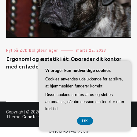
Nyt på ZCD Boligløsninger
marts 22, 2023
Ergonomi og æstetik i ét: Opgrader dit kontor
med en læderkontorstol i dansk kvalitet
Vi bruger kun nødvendige cookies
Cookies anvendes udelukkende for at sikre,
at hjemmesiden fungerer korrekt.
Disse cookies sættes af os og slettes
automatisk, når din session slutter eller efter
kort tid.
Copyright © 2026
ZCD Boligløsninger
. All rights reserved.
Theme:
Cenote
by ThemeGrill. Powered by
WordPress
.
OK
CVR DK3740 7739